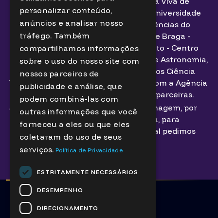
Município de Bragança, Centro Ciência Viva de
ENGLISH
personalizar conteúdo,
Bragança, Faculdade de Ciências da Universidade
anúncios e analisar nosso
de Lisboa, Instituto de Astrofísica e Ciências do
tráfego. Também
Espaço, Planetário - Casa da Ciência de Braga -
Centro Ciência Viva, Planetário do Porto - Centro
compartilhamos informações
Ciência Viva, Sociedade Portuguesa de Astronomia,
sobre o uso do nosso site com
em colaboração com a Rede de Centros Ciência
nossos parceiros de
Viva, o projeto ESERO (uma parceria com a Agência
publicidade e análise, que
Espacial Europeia) e outras entidades parceiras.
podem combiná-las com
Se não autorizar a captação da sua imagem, por
outras informações que você
favor informe um elemento da equipa, para
forneceu a eles ou que eles
receber um badge identificativo, o qual pedimos
coletaram do uso de seus
que utilize de forma visível.
serviços.
Política de Privacidade
Mais informações aqui
ESTRITAMENTE NECESSÁRIOS
DESEMPENHO
DIRECIONAMENTO