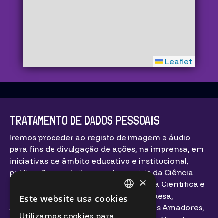
Leaflet
TRATAMENTO DE DADOS PESSOAIS
Iremos proceder ao registo de imagem e áudio
para fins de divulgação de ações, na imprensa, em
iniciativas de âmbito educativo e institucional,
publicações, websites e redes sociais da Ciência
×
Viva – Agência Nacional para a Cultura Científica e
Tecnológica, Agência Espacial Portuguesa,
Este website usa cookies
PORTUGUESE
Associação Portuguesa de Astrónomos Amadores,
Utilizamos cookies para