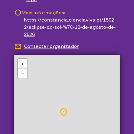
Mais informações:
https://constancia.cienciaviva.pt/1502
2/eclipse-do-sol-%7C-12-de-agosto-de-
2026
Contactar organizador
+
−