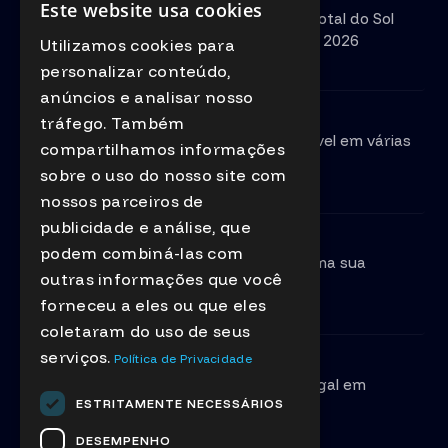
Este website usa cookies
PORTUGUESE
O dia transforma-se em noite: Eclipse total do Sol
poderá ser observado em Portugal em 2026
Utilizamos cookies para
ENGLISH
Ver mais...
personalizar conteúdo,
anúncios e analisar nosso
24-12-2025
tráfego. Também
Eclipse solar raro em Portugal será visível em várias
compartilhamos informações
zonas. O próximo só acontece em 2144
sobre o uso do nosso site com
Ver mais...
nossos parceiros de
publicidade e análise, que
24-12-2025
podem combiná-las com
Eclipse total do Sol de 2026 será visível na sua
outras informações que você
plenitude em Bragança
forneceu a eles ou que eles
Ver mais...
coletaram do uso de seus
serviços.
Política de Privacidade
23-12-2025
Eclipse solar total será visível em Portugal em
ESTRITAMENTE NECESSÁRIOS
agosto de 2026
Ver mais...
DESEMPENHO