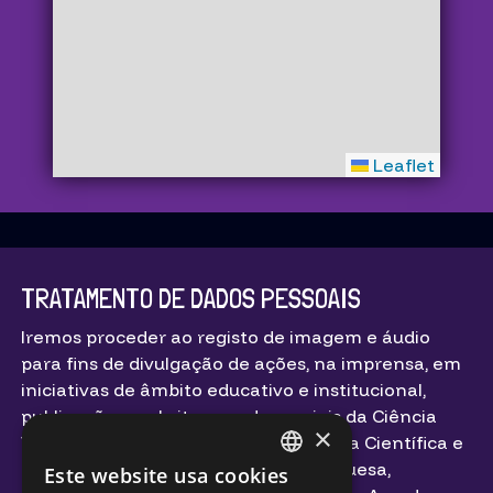
Leaflet
TRATAMENTO DE DADOS PESSOAIS
Iremos proceder ao registo de imagem e áudio
para fins de divulgação de ações, na imprensa, em
iniciativas de âmbito educativo e institucional,
publicações, websites e redes sociais da Ciência
×
Viva – Agência Nacional para a Cultura Científica e
Tecnológica, Agência Espacial Portuguesa,
Este website usa cookies
PORTUGUESE