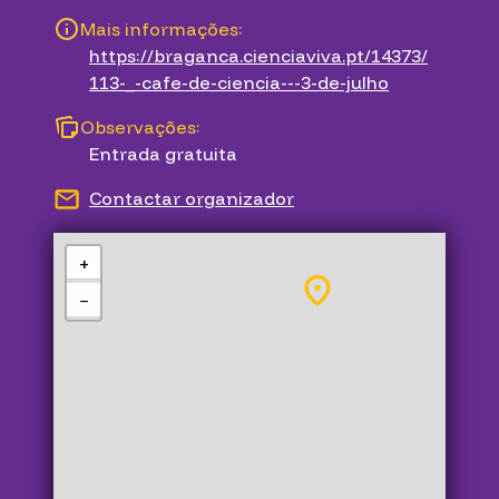
Mais informações:
https://braganca.cienciaviva.pt/14373/
113-_-cafe-de-ciencia---3-de-julho
Observações:
Entrada gratuita
Contactar organizador
+
−