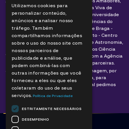
Associação Portuguesa de Astrónomos Amadores,
Utilizamos cookies para
Município de Bragança, Centro Ciência Viva de
ENGLISH
personalizar conteúdo,
Bragança, Faculdade de Ciências da Universidade
anúncios e analisar nosso
de Lisboa, Instituto de Astrofísica e Ciências do
tráfego. Também
Espaço, Planetário - Casa da Ciência de Braga -
Centro Ciência Viva, Planetário do Porto - Centro
compartilhamos informações
Ciência Viva, Sociedade Portuguesa de Astronomia,
sobre o uso do nosso site com
em colaboração com a Rede de Centros Ciência
nossos parceiros de
Viva, o projeto ESERO (uma parceria com a Agência
publicidade e análise, que
Espacial Europeia) e outras entidades parceiras.
podem combiná-las com
Se não autorizar a captação da sua imagem, por
outras informações que você
favor informe um elemento da equipa, para
forneceu a eles ou que eles
receber um badge identificativo, o qual pedimos
coletaram do uso de seus
que utilize de forma visível.
serviços.
Política de Privacidade
Mais informações aqui
ESTRITAMENTE NECESSÁRIOS
DESEMPENHO