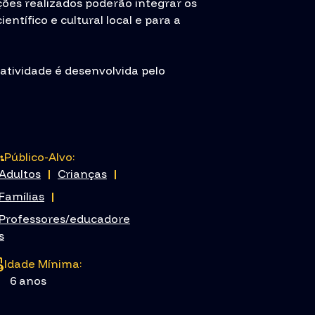
es realizados poderão integrar os
ntífico e cultural local e para a
 atividade é desenvolvida pelo
Público-Alvo:
Adultos
|
Crianças
|
Famílias
|
Professores/educadore
s
Idade Mínima:
6 anos