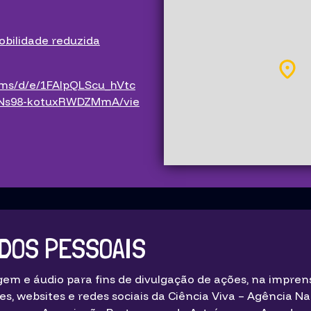
obilidade reduzida
rms/d/e/1FAIpQLScu_hVtc
RNs98-kotuxRWDZMmA/vie
DOS PESSOAIS
em e áudio para fins de divulgação de ações, na imprens
es, websites e redes sociais da Ciência Viva – Agência Na