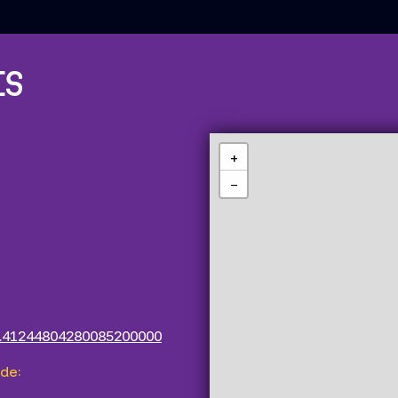
ES
+
−
8.41244804280085200000
de: