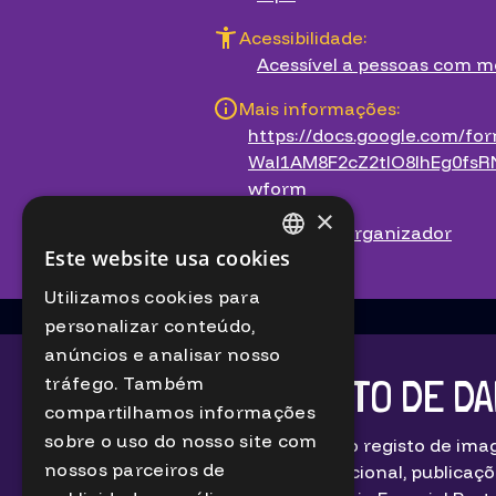
Acessibilidade:
Acessível a pessoas com m
Mais informações:
https://docs.google.com/fo
Wal1AM8F2cZ2tIO8IhEg0fs
wform
×
Contactar organizador
Este website usa cookies
PORTUGUESE
Utilizamos cookies para
ENGLISH
personalizar conteúdo,
anúncios e analisar nosso
TRATAMENTO DE DA
tráfego. Também
compartilhamos informações
sobre o uso do nosso site com
Iremos proceder ao registo de imag
nossos parceiros de
educativo e institucional, publicaçõ