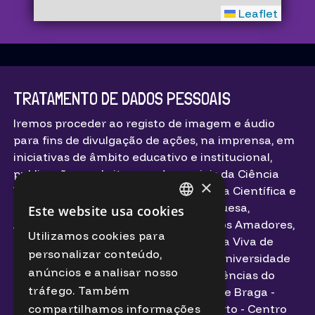
Leaflet
TRATAMENTO DE DADOS PESSOAIS
Iremos proceder ao registo de imagem e áudio
para fins de divulgação de ações, na imprensa, em
iniciativas de âmbito educativo e institucional,
publicações, websites e redes sociais da Ciência
×
Viva – Agência Nacional para a Cultura Científica e
Tecnológica, Agência Espacial Portuguesa,
Este website usa cookies
PORTUGUESE
Associação Portuguesa de Astrónomos Amadores,
Utilizamos cookies para
Município de Bragança, Centro Ciência Viva de
ENGLISH
personalizar conteúdo,
Bragança, Faculdade de Ciências da Universidade
anúncios e analisar nosso
de Lisboa, Instituto de Astrofísica e Ciências do
tráfego. Também
Espaço, Planetário - Casa da Ciência de Braga -
Centro Ciência Viva, Planetário do Porto - Centro
compartilhamos informações