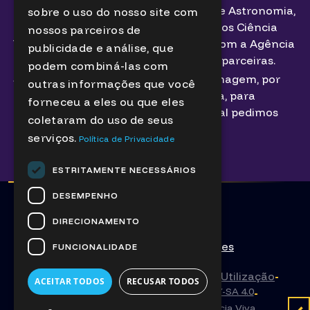
Ciência Viva, Sociedade Portuguesa de Astronomia,
sobre o uso do nosso site com
em colaboração com a Rede de Centros Ciência
nossos parceiros de
Viva, o projeto ESERO (uma parceria com a Agência
publicidade e análise, que
Espacial Europeia) e outras entidades parceiras.
podem combiná-las com
Se não autorizar a captação da sua imagem, por
outras informações que você
favor informe um elemento da equipa, para
forneceu a eles ou que eles
receber um badge identificativo, o qual pedimos
coletaram do uso de seus
que utilize de forma visível.
serviços.
Política de Privacidade
Mais informações aqui
ESTRITAMENTE NECESSÁRIOS
DESEMPENHO
DIRECIONAMENTO
Contactos
Segurança
Ações
FUNCIONALIDADE
Política de Privacidade
-
Termos de Utilização
-
ACEITAR TODOS
RECUSAR TODOS
Textos e recursos sob licença
CC BY-SA 4.0
-
Textos e Imagens com autoria
Ciência Viva