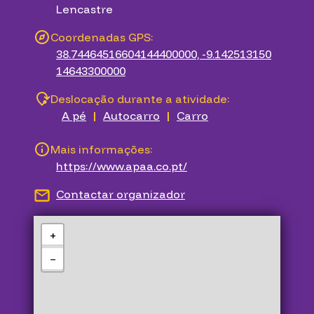
Lencastre
Coordenadas GPS:
38.74464516604144400000, -9.142513150
14643300000
Deslocação durante a atividade:
A pé
|
Autocarro
|
Carro
Mais informações:
https://www.apaa.co.pt/
Contactar organizador
+
−