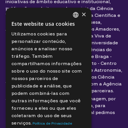
iniciativas de âmbito educativo e institucional,
publicações, websites e redes sociais da Ciência
×
Viva – Agência Nacional para a Cultura Científica e
Tecnológica, Agência Espacial Portuguesa,
Este website usa cookies
PORTUGUESE
Associação Portuguesa de Astrónomos Amadores,
Utilizamos cookies para
Município de Bragança, Centro Ciência Viva de
ENGLISH
personalizar conteúdo,
Bragança, Faculdade de Ciências da Universidade
anúncios e analisar nosso
de Lisboa, Instituto de Astrofísica e Ciências do
tráfego. Também
Espaço, Planetário - Casa da Ciência de Braga -
Centro Ciência Viva, Planetário do Porto - Centro
compartilhamos informações
Ciência Viva, Sociedade Portuguesa de Astronomia,
sobre o uso do nosso site com
em colaboração com a Rede de Centros Ciência
nossos parceiros de
Viva, o projeto ESERO (uma parceria com a Agência
publicidade e análise, que
Espacial Europeia) e outras entidades parceiras.
podem combiná-las com
Se não autorizar a captação da sua imagem, por
outras informações que você
favor informe um elemento da equipa, para
forneceu a eles ou que eles
receber um badge identificativo, o qual pedimos
coletaram do uso de seus
que utilize de forma visível.
serviços.
Política de Privacidade