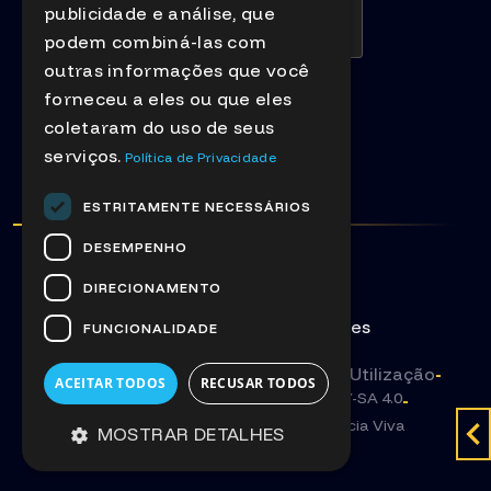
publicidade e análise, que
podem combiná-las com
outras informações que você
forneceu a eles ou que eles
Enviar
coletaram do uso de seus
serviços.
Política de Privacidade
ESTRITAMENTE NECESSÁRIOS
DESEMPENHO
DIRECIONAMENTO
Contactos
Segurança
Ações
FUNCIONALIDADE
Política de Privacidade
-
Termos de Utilização
-
ACEITAR TODOS
RECUSAR TODOS
Textos e recursos sob licença
CC BY-SA 4.0
-
Textos e Imagens com autoria
Ciência Viva
MOSTRAR DETALHES